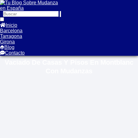
Inicio
Barcelona
Tarragona
Girona
Blog
Contacto
Vaciado De Casas Y Pisos En Montblanc
Con Mudanzas