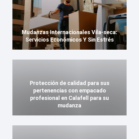
Mudanzas Internacionales Vila-seca:
Servicios Económicos Y Sin Estrés
Protección de calidad para sus
pertenencias con empacado
profesional en Calafell para su
mudanza