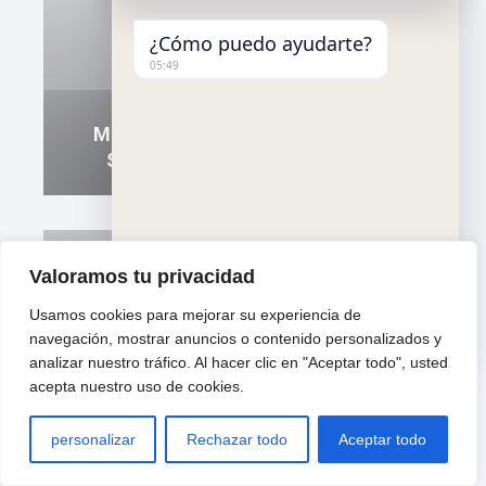
¿Cómo puedo ayudarte?
05:49
Mudanzas residenciales en Valls:
Servicios de calidad sin estrés
Valoramos tu privacidad
Usamos cookies para mejorar su experiencia de
"
u
WhatsApp Message
navegación, mostrar anuncios o contenido personalizados y
+
n
Transporte Rápido En Amposta:
analizar nuestro tráfico. Al hacer clic en "Aceptar todo", usted
c
d
acepta nuestro uso de cookies.
Servicios Sin Retrasos
h
e
a
f
t
i
personalizar
Rechazar todo
Aceptar todo
y
n
Hide ch