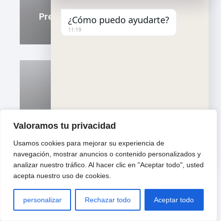
Preparación Para Mudanza A Larga
¿Cómo puedo ayudarte?
Distancia Desde Piera
11:19
Mudanza Internacional Desde Tordera:
Valoramos tu privacidad
Guía Completa
Usamos cookies para mejorar su experiencia de
"
u
WhatsApp Message
navegación, mostrar anuncios o contenido personalizados y
+
n
analizar nuestro tráfico. Al hacer clic en "Aceptar todo", usted
c
d
acepta nuestro uso de cookies.
h
e
a
f
t
i
personalizar
Rechazar todo
Aceptar todo
y
n
Hide ch
Consejos Para Mudanzas