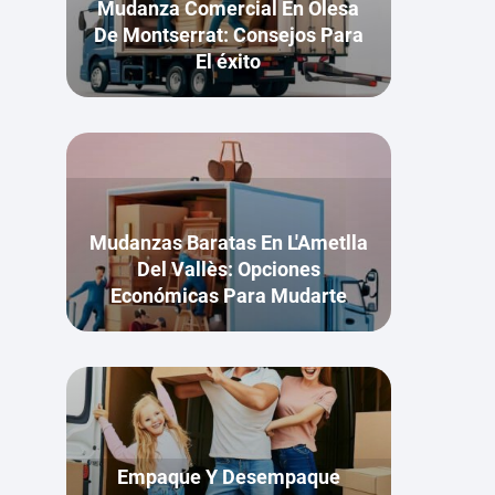
Mudanza Comercial En Olesa
De Montserrat: Consejos Para
El éxito
Mudanzas Baratas En L'Ametlla
Del Vallès: Opciones
Económicas Para Mudarte
Empaque Y Desempaque