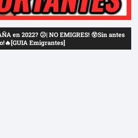
ÑA en 2022? 😕| NO EMIGRES! 😵Sin antes
eo!🔥[GUIA Emigrantes]