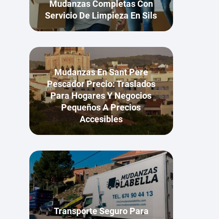
Mudanzas Completas Con
Servicio De Limpieza En Sils
Mudanzas En Sant Pere
Pescador Precio: Traslados
Para Hogares Y Negocios
Pequeños A Precios
Accesibles
Transporte Seguro Para