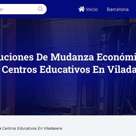
Inicio
Barcelona
uciones De Mudanza Económ
 Centros Educativos En Vilad
 Centros Educativos En Viladasens