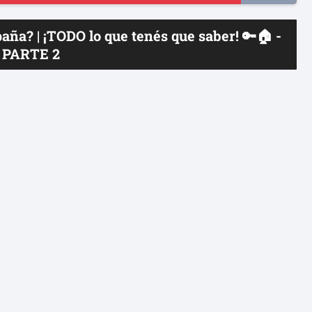
paña? | ¡TODO lo que tenés que saber! 🔑🏠 -
PARTE 2