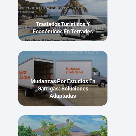
Traslados Turísticos Y
Económicos En Terrades
Mudanzas Por Estudios En
Garrigàs: Soluciones
Adaptadas