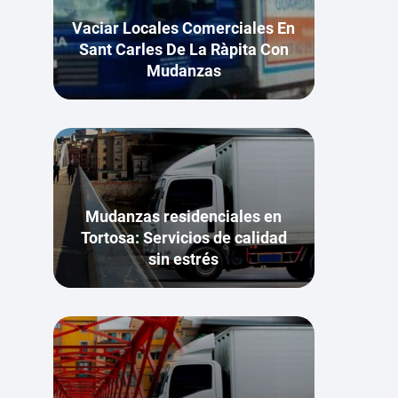
Vaciar Locales Comerciales En
Sant Carles De La Ràpita Con
Mudanzas
Mudanzas residenciales en
Tortosa: Servicios de calidad
sin estrés