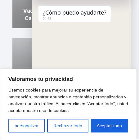
Vaciar Locales Comerciales En Sant
¿Cómo puedo ayudarte?
Carles De La Ràpita Con Mudanzas
04:45
Mudanzas residenciales en Tortosa:
Valoramos tu privacidad
Servicios de calidad sin estrés
Usamos cookies para mejorar su experiencia de
"
u
WhatsApp Message
navegación, mostrar anuncios o contenido personalizados y
+
n
analizar nuestro tráfico. Al hacer clic en "Aceptar todo", usted
c
d
acepta nuestro uso de cookies.
h
e
a
f
t
i
personalizar
Rechazar todo
Aceptar todo
y
n
Hide ch