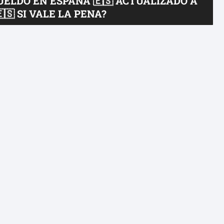
UELDO EN ESPAÑA 🇪🇸 ACTUALIZADO A
🇸 SI VALE LA PENA?