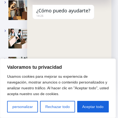
Cómo Ahorrar En Una Mudanza En Girona
¿Cómo puedo ayudarte?
14:26
Empaque Y Desempaque Eficiente Para
Mudanzas En Cerdanyola Del Vallès
Mudanzas Seguras Y Eficientes En Blanes
Valoramos tu privacidad
Usamos cookies para mejorar su experiencia de
"
u
WhatsApp Message
navegación, mostrar anuncios o contenido personalizados y
+
n
Mudanzas para estudiantes en Vila-seca:
analizar nuestro tráfico. Al hacer clic en "Aceptar todo", usted
c
d
acepta nuestro uso de cookies.
Servicios asequibles y eficientes
h
e
a
f
t
i
personalizar
Rechazar todo
Aceptar todo
y
n
Hide ch
Mudanza Internacional Desde Sant Pere De