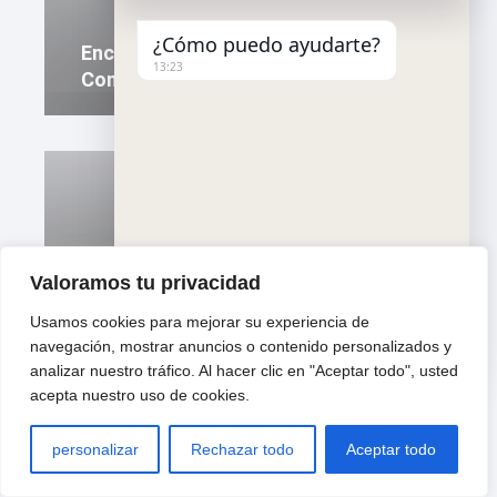
¿Cómo puedo ayudarte?
Encuentra Una Empresa De Mudanza
13:23
Con Buenas Referencias En Riudoms
Valoramos tu privacidad
Mudanzas : Vaciado De Casas En
Riudoms
Usamos cookies para mejorar su experiencia de
"
u
WhatsApp Message
navegación, mostrar anuncios o contenido personalizados y
+
n
analizar nuestro tráfico. Al hacer clic en "Aceptar todo", usted
c
d
acepta nuestro uso de cookies.
h
e
a
f
t
i
personalizar
Rechazar todo
Aceptar todo
y
n
Hide ch