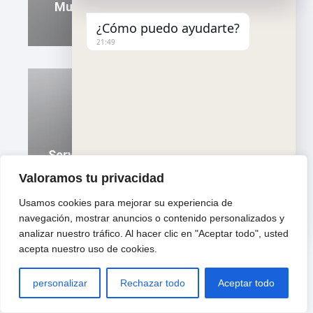
Mudanzas En Salt Para Empresas A
Precios Razonables
¿Cómo puedo ayudarte?
21:49
Servicio De Mudanza Económico Para
Estudiantes En Llers
Valoramos tu privacidad
Usamos cookies para mejorar su experiencia de
"
u
WhatsApp Message
navegación, mostrar anuncios o contenido personalizados y
+
n
analizar nuestro tráfico. Al hacer clic en "Aceptar todo", usted
c
d
acepta nuestro uso de cookies.
h
e
a
f
t
i
personalizar
Rechazar todo
Aceptar todo
y
n
Hide ch
Servicio De Mudanza En Sant Julià De