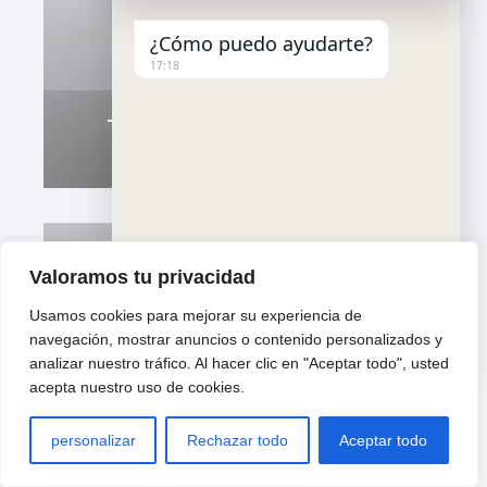
¿Cómo puedo ayudarte?
17:18
Transporte Seguro De Objetos
Delicados En Sabadell
Valoramos tu privacidad
Usamos cookies para mejorar su experiencia de
"
u
Mudanzas Baratas En Sant Esteve
WhatsApp Message
navegación, mostrar anuncios o contenido personalizados y
+
n
Sesrovires: Opciones Económicas Para
analizar nuestro tráfico. Al hacer clic en "Aceptar todo", usted
c
d
Mudarte
acepta nuestro uso de cookies.
h
e
a
f
t
i
personalizar
Rechazar todo
Aceptar todo
y
n
Hide ch