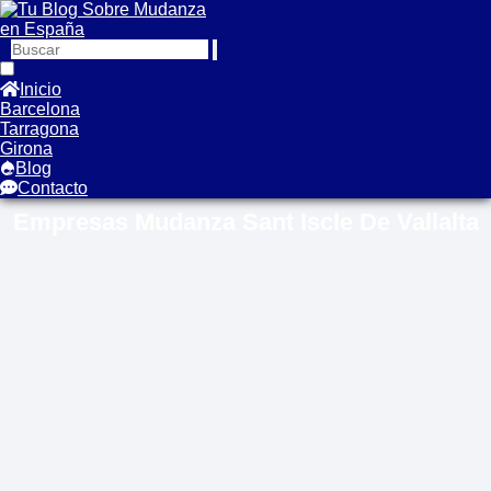
Inicio
Barcelona
Tarragona
Girona
Blog
Contacto
Empresas Mudanza Sant Iscle De Vallalta